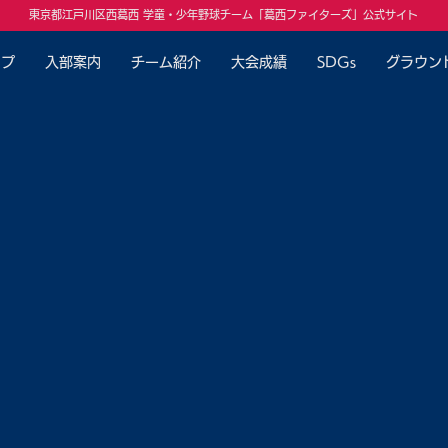
東京都江戸川区西葛西 学童・少年野球チーム「葛西ファイターズ」公式サイト
ップ
入部案内
チーム紹介
大会成績
SDGs
グラウン