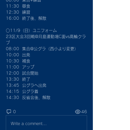
08:00  集合+練習
11:30  昼食
12:30  練習
16:00  終了後、解散
○11/9（日）ユニフォーム
23区大会3回戦@月島運動場C面vs高輪クラ
ブ
08:00  集合@公グラ（西小より変更）
10:00  出発
10:30  補食
11:00  アップ
12:00  試合開始
13:30  終了
13:45  公グラへ出発
14:15  公グラ着
14:30  反省会後、解散
0
46
Write a comment...