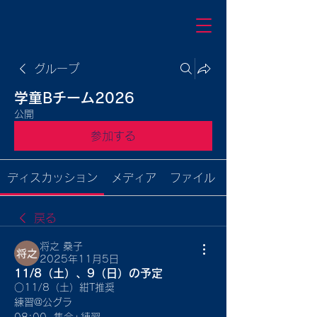
グループ
学童Bチーム2026
公開
参加する
ディスカッション
メディア
ファイル
戻る
将之 桑子
2025年11月5日
11/8（土）、9（日）の予定
○11/8（土）紺T推奨
練習@公グラ