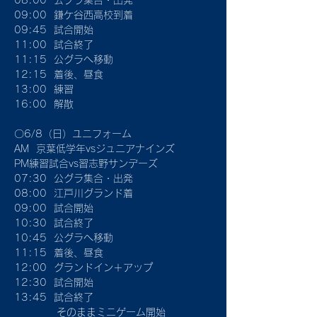
08:00  公グラ集合・出発
09:00  鎌ケ谷西高校到着
09:45  試合開始
11:00  試合終了
11:15  公グラへ移動
12:15  着後、昼食
13:00  練習
16:00  解散
〇6/8（日）ユニフォーム
AM  京葉低学年vsジュニアナインズ
PM練習試合vs習志野サンデーズ
07:30  公グラ集合・出発
08:00  江戸川グランド着
09:00  試合開始
10:30  試合終了
10:45  公グラへ移動
11:15  着後、昼食
12:00  グランドイン＋アップ
12:30  試合開始
13:45  試合終了
            そのままミニゲーム開始