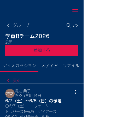
グループ
学童Bチーム2026
公開
参加する
ディスカッション
メディア
ファイル
戻る
将之 桑子
2025年6月4日
6/7（土）〜6/8（日）の予定
〇6/7（土）ユニフォーム
トラバース杯vs藤上ディアーズ