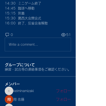
14:30  ミニゲーム終了
14:45  臨球へ移動
15:15  到着
15:30  葛西大会閉会式
16:00  終了、反省会後解散
0
51
Write a comment...
グループについて
練習・試合等の連絡事項をご確認ください。
メンバー
フォロー
keiminamizaki
keiminamizaki
フォロー
翔 佐藤