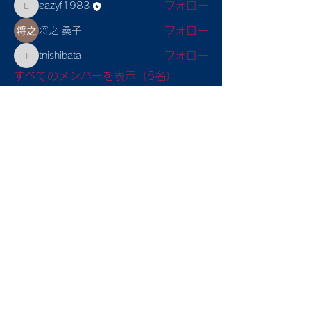
フォロー
eazyf1983
eazyf1983
フォロー
将之 桑子
フォロー
tnishibata
tnishibata
すべてのメンバーを表示（5名）
Sitemap
トップ
入部案内
チーム紹介
大会成績
SDGs