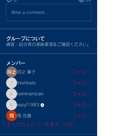
Write a comment...
グループについて
練習・試合等の連絡事項をご確認ください。
メンバー
フォロー
将之 桑子
フォロー
tnishibata
tnishibata
フォロー
keiminamizaki
keiminamizaki
フォロー
eazyf1983
eazyf1983
フォロー
翔 佐藤
すべてのメンバーを表示（5名）