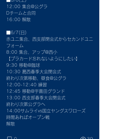
■6/6(土)
12:00 集合@公グラ
Dチームと合同
16:00 解散
■6/7(日)
赤ユニ集合、西支部閉会式からセカンドユニ
フォーム
8:00 集合、アップ@西小
【プラカード忘れないようにしたい】
9:30 移動@臨球
10:30 葛西春季大会閉会式
終わり次第移動、昼食@公グラ
12:00-12:40 練習
12:45 移動@宇喜田グランド
13:00 西支部春季大会閉会式
終わり次第公グラへ
14:00サムライvs国立ヤングスワローズ
時間あればオープン戦
解散
0
39