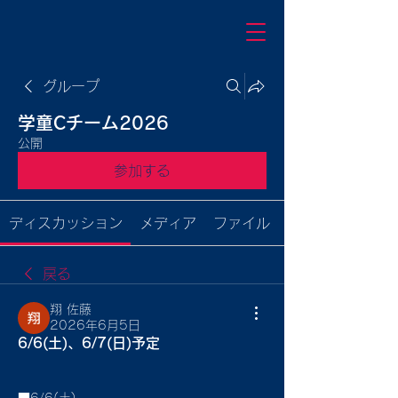
グループ
学童Cチーム2026
公開
参加する
ディスカッション
メディア
ファイル
戻る
翔 佐藤
2026年6月5日
6/6(土)、6/7(日)予定