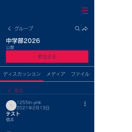
グループ
中学部2026
公開
参加する
ディスカッション
メディア
ファイル
戻る
1255tn-ymk
2021年2月13日
1255tn-ymk
テスト
橋本