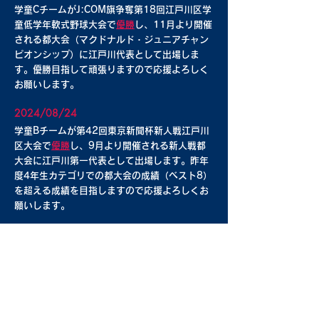
学童CチームがJ:COM旗争奪
第18回江戸川区学
童低学年軟式野球大会
で
優勝
し、11月より開催
される都大会（マクドナルド・ジュニアチャン
ピオンシップ）に江戸川代表として出場しま
す。優勝目指して頑張りますので応援よろしく
お願いします。
2024/08/24
学童Bチームが
第42回東京新聞杯新人戦江戸川
区大会
で
優勝
し、9月より開催される新人戦都
大会に江戸川第一代表として出場します。昨年
度4年生カテゴリでの都大会の成績（ベスト8）
を超える成績を目指しますので応援よろしくお
願いします。
2024/07/28
学童Cチームが第5回トラバース旗争奪少年野球
大会（低学年）で見事
優勝
しました。低学年で
は昨年からの連覇です。
2024/07/28