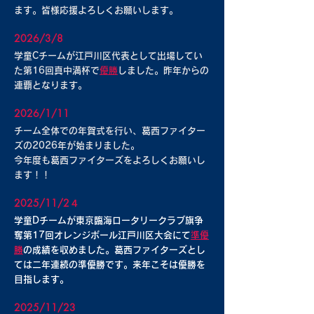
ます。皆様応援よろしくお願いします。
2026/3/8
学童Cチームが江戸川区代表として出場してい
た第16回真中満杯で
優勝
しました。昨年からの
連覇となります。
2026/1/11
​チーム全体での年賀式を行い、葛西ファイター
ズの2026年が始まりました。
今年度も葛西ファイターズをよろしくお願いし
ます！！
2025/11/2４
学童Dチームが東京臨海ロータリークラブ旗争
奪第17回オレンジボール江戸川区大会にて
準優
勝
の成績を収めました。葛西ファイターズとし
ては二年連続の準優勝です。来年こそは優勝を
目指します。
2025/11/23