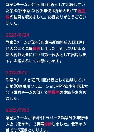
学童Cチームが江戸川区代表として出場してい
た第42回東京23区少年軟式野球大会にて
準優
勝
の結果を収めました。応援ありがとうござい
ました。
2025/8/24
学童Bチームが第43回東京新聞杯新人戦江戸川
区大会にて見事
優勝
しました
。9月より始まる
新人戦都大会に江戸川第一代表として出場しま
す。応援よろしくお願いします。
2025/8/11
学童Aチームが江戸川区代表として出場してい
た第30回荒川クリエーション杯学童少年野球大
会（単独チームの部）で
準優勝
の成績をおさめ
ました
。
2025/7/20
学童Cチームが第6回トラバース旗争奪少年野球
大会（低学年）で見事
優勝
しました。低学年の
部では3連覇となります。