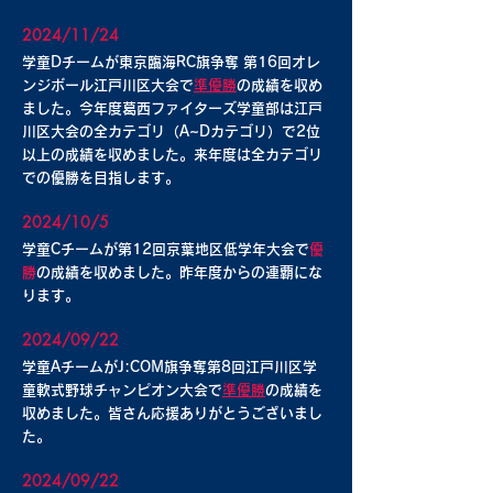
2024/11/24
学童Dチームが東京臨海RC旗争奪 第16回オレ
ンジボール江戸川区大会で
準優勝
の成績を収め
ました。今年度葛西ファイターズ学童部は江戸
川区大会の全カテゴリ（A~Dカテゴリ）で2位
以上の成績を収めました。来年度は全カテゴリ
での優勝を目指します。
2024/10/5
学童Cチームが第12回京葉地区低学年大会で
優
勝
の成績を収めました。昨年度からの連覇にな
ります。
2024/09/22
学童AチームがJ:COM旗争奪第8回江戸川区学
童軟式野球チャンピオン大会で
準優勝
の成績を
収めました。皆さん応援ありがとうございまし
た。
2024/09/22