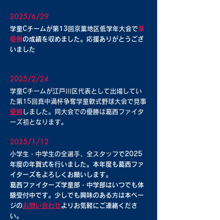
2025/6/29
学童Cチームが
第13回京葉地区低学年大会で
準
優勝
の成績を収めました。応援ありがとうござ
いました
2025/2/24
​学童Cチームが江戸川区代表として出場してい
た第15回真中満杯争奪学童軟式野球大会で見事
優勝
しました。同大会での優勝は葛西ファイタ
ーズ初となります。
2025/1/12
小学生・中学生の全選手、全スタッフ
で2025
年度の年賀式を行いました。本年度も葛西ファ
イターズをよろしくお願いします。
葛西ファイターズ学童部・中学部はいつでも体
験受付中です。少しでも興味のある方は本ペー
ジの
お問い合わせ
よりお気軽にご連絡くださ
い。