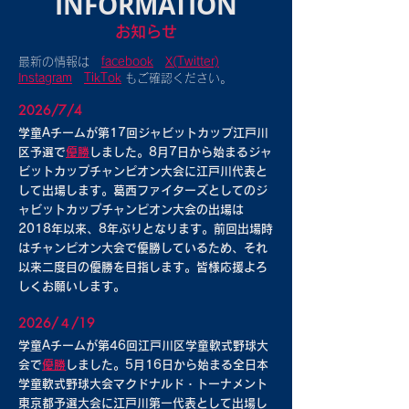
INFORMATION
お知らせ
最新の情報は
facebook
X(Twitter)
Instagram
TikTok
もご確認ください。
2026/7/4
学童Aチームが第17回ジャビットカップ江戸川
区予選で
優勝
しました。8月7日から始まるジャ
ビットカップチャンピオン大会に江戸川代表と
して出場します。葛西ファイターズとしてのジ
ャビットカップチャンピオン大会の出場は
2018年以来、8年ぶりとなります。前回出場時
はチャンピオン大会で優勝しているため、それ
以来二度目の優勝を目指します。皆様応援よろ
しくお願いします。
2026/４/19
学童Aチームが第46回江戸川区学童軟式野球大
会で
優勝
しました。5月16日から始まる全日本
学童軟式野球大会マクドナルド・トーナメント
東京都予選大会に江戸川第一代表として出場し