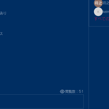
将之
kei
あり
keimina
すべて
クス
閲覧数：51