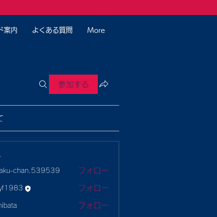
ド案内
よくある質問
More
参加する
て
ー
フォロー
aku-chan.539539
-chan.539539
フォロー
yf1983
983
フォロー
hibata
ta