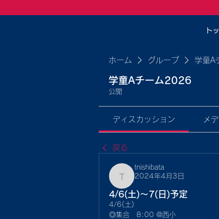
ト
ホーム
グループ
学童A
学童Aチーム2026
公開
ディスカッション
メデ
戻る
tnishibata
2024年4月3日
tnishibata
4/6(土)〜7(日)予定
4/6(土)
◎集合　8:00 @西小 