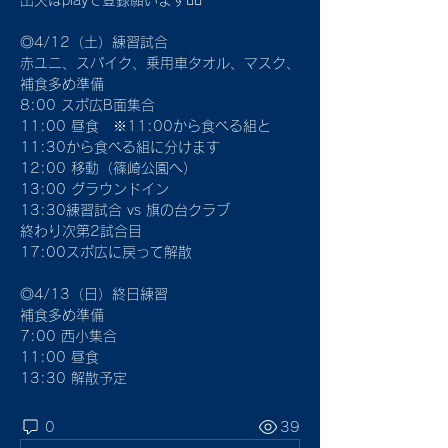
出欠はplayで登録願います🙇‍♂️
◎4/12（土）練習試合
赤ユニ、スパイク、乗用車タオル、マスク、
補食多め準備
8:00 スポ広B面集合
11:00 昼食　※11:00から食べる組と
11:30から食べる組に分けます
12:00 移動（篠崎公園へ）
13:00 グラウンドイン
13:30練習試合 vs 旗の台クラブ
終わり次第2試合目
17:00スポ広に戻って解散
◎4/13（日）終日練習
補食多め準備
7:00 西小集合
11:00 昼食
13:30 解散予定
0
39