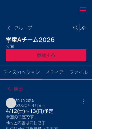
グループ
学童Aチーム2026
公開
参加する
ディスカッション
メディア
ファイル
戻る
tnishibata
2025年4月9日
tnishibata
4/12(土)〜13(日)予定
今週の予定です！
playと内容は同じです