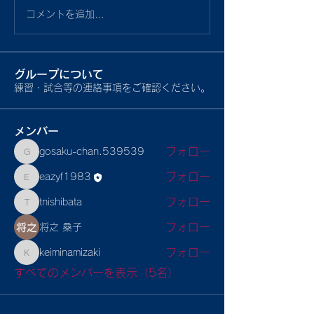
コメントを追加…
グループについて
練習・試合等の連絡事項をご確認ください。
メンバー
フォロー
gosaku-chan.539539
gosaku-chan.539539
フォロー
eazyf1983
eazyf1983
フォロー
tnishibata
tnishibata
フォロー
将之 桑子
フォロー
keiminamizaki
keiminamizaki
すべてのメンバーを表示（5名）