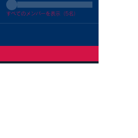
すべてのメンバーを表示（5名）
Sitemap
トップ
入部案内
チーム紹介
大会成績
SDGs
グラウンド案内
よくある質問