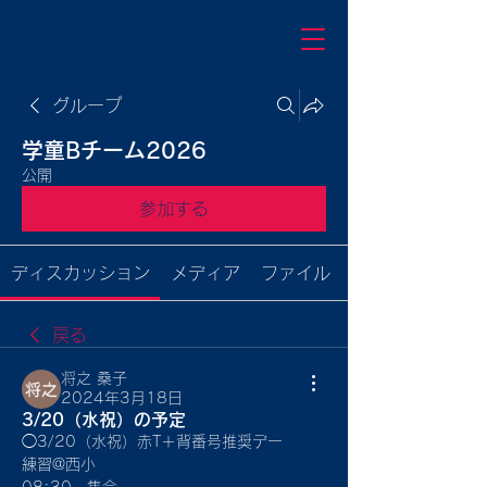
グループ
学童Bチーム2026
公開
参加する
ディスカッション
メディア
ファイル
戻る
将之 桑子
2024年3月18日
3/20（水祝）の予定
◯3/20（水祝）赤T＋背番号推奨デー
練習@西小