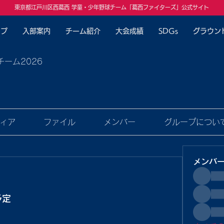
東京都江戸川区西葛西 学童・少年野球チーム「葛西ファイターズ」公式サイト
ップ
入部案内
チーム紹介
大会成績
SDGs
グラウン
チーム2026
ィア
ファイル
メンバー
グループについ
メンバ
予定