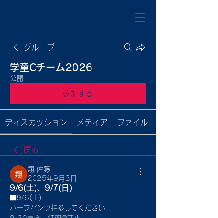
グループ
学童Cチーム2026
公開
参加する
ディスカッション
メディア
ファイル
戻る
翔 佐藤
2025年9月3日
9/6(土)、9/7(日)
■9/6(土)
ハーフパンツ持参してください