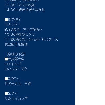
8:30集合、練習@西小
11:30-13:00昼食
14:00以降希望者のみ参加
■9/7(日)
セカンドT
8:30集合、アップ@西小
10:30移動@公グラ
11:20西支部大会vsみどりスターズ
試合終了後解散
【今後の予定】
■西支部大会
vsアトムズ
vsハンターズD
■9/27〜
竹の子大会　予選
■2/7〜
サムライカップ