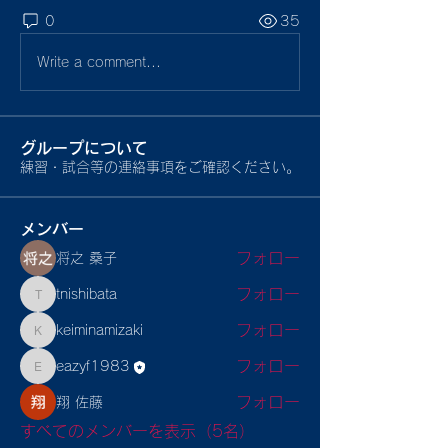
0
35
Write a comment...
グループについて
練習・試合等の連絡事項をご確認ください。
メンバー
フォロー
将之 桑子
フォロー
tnishibata
tnishibata
フォロー
keiminamizaki
keiminamizaki
フォロー
eazyf1983
eazyf1983
フォロー
翔 佐藤
すべてのメンバーを表示（5名）