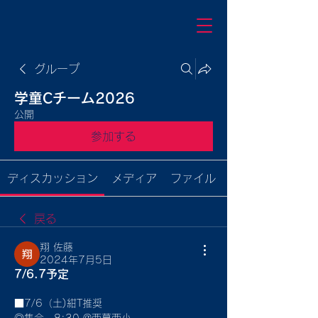
グループ
学童Cチーム2026
公開
参加する
ディスカッション
メディア
ファイル
戻る
翔 佐藤
2024年7月5日
7/6.7予定
■7/6（土)紺T推奨