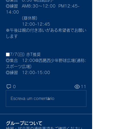
◎集合　8:30 @西葛西小
◎練習　AM8:30〜12:00  PM12:45-
14:00
　　　　(昼休憩)
　　　　12:00-12:45
※午後は親の付き添いがある希望者でお願い
します
■7/7(日) 赤T推奨
◎集合　12:00@西葛西少年野球広場(通称:
スポーツ広場)
◎練習　12:00-15:00
0
11
Escreva um comentário
グループについて
練習・試合等の連絡事項をご確認ください。