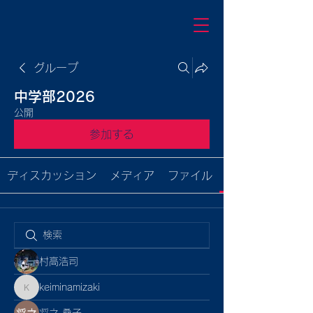
グループ
中学部2026
公開
参加する
ディスカッション
メディア
ファイル
村高浩司
keiminamizaki
keiminamizaki
将之 桑子