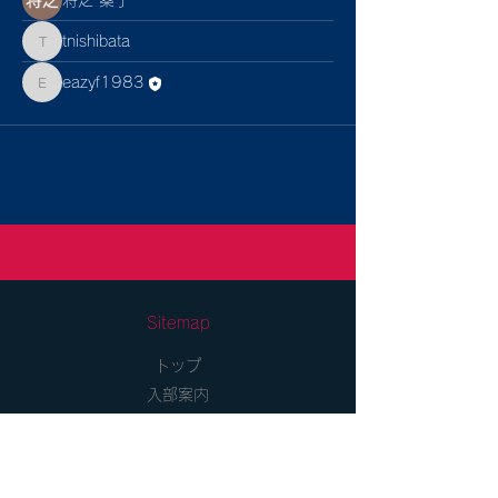
tnishibata
tnishibata
eazyf1983
eazyf1983
Sitemap
トップ
入部案内
チーム紹介
大会成績
SDGs