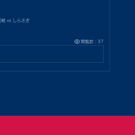
戦 vs しらさぎ
閲覧数：37