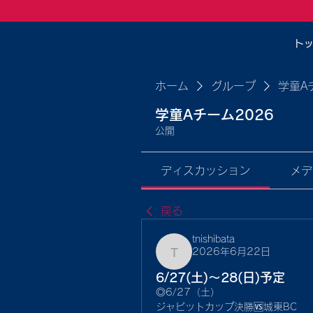
ト
ホーム
グループ
学童A
学童Aチーム2026
公開
ディスカッション
メデ
戻る
tnishibata
2026年6月22日
tnishibata
6/27(土)〜28(日)予定
◎6/27（土）
ジャビットカップ決勝🆚城東BC