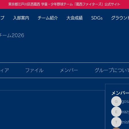
東京都江戸川区西葛西 学童・少年野球チーム「葛西ファイターズ」公式サイト
ップ
入部案内
チーム紹介
大会成績
SDGs
グラウン
チーム2026
ィア
ファイル
メンバー
グループについ
メンバ
gos
gosaku
eaz
eazyf1
tnis
tnishiba