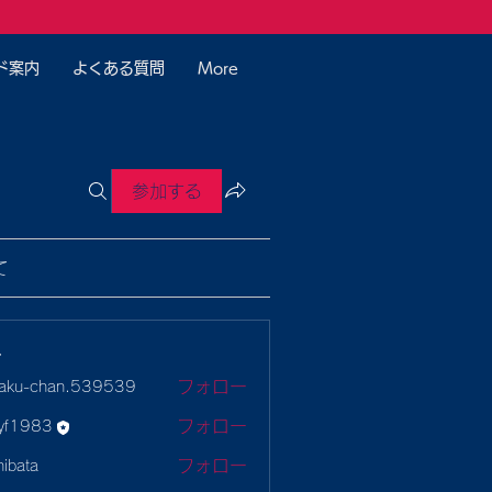
ド案内
よくある質問
More
参加する
て
ー
フォロー
aku-chan.539539
-chan.539539
フォロー
yf1983
983
フォロー
hibata
ta