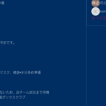
将之
準備
kei
keimina
すべて
予定です。
マスク、補食•水分多め準備
がないため、自チーム試合まで待機
 船堀ダックスクラブ