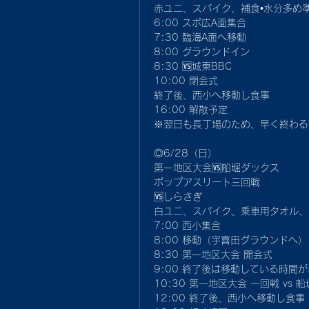
赤ユニ、スパイク、補食•水分多め
6:00 スポ広A面集合
7:30 臨海A面へ移動
8:00 グラウンドイン
8:30 🆚城東BBC
10:00 閉会式
終了後、西小へ移動し食事
16:00 解散予定 
※翌日も長丁場のため、早く終わる
◎6/28（日）
第一地区大会🆚船堀ダックス
ポップアスリート三回戦
🆚しらさぎ
白ユニ、スパイク、乗車用タオル、
7:00 西小集合
8:00 移動（宇喜田グラウンドへ）
8:30 第一地区大会 開会式
9:00 終了後は移動している時間
10:30 第一地区大会 一回戦 vs
12:00 終了後、西小へ移動し食事