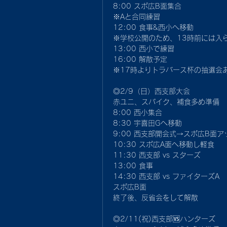
8:00 スポ広B面集合
※Aと合同練習
12:00 食事&西小へ移動　
※学校公開のため、13時前には入
13:00 西小で練習
16:00 解散予定
※17時よりトラバース杯の抽選会
◎2/9（日）西支部大会
赤ユニ、スパイク、補食多め準備
8:00 西小集合
8:30 宇喜田Gへ移動
9:00 西支部開会式→スポ広B面ア
10:30 スポ広A面へ移動し軽食
11:30 西支部 vs スターズ
13:00 食事
14:30 西支部 vs ファイターズA
スポ広B面
終了後、反省会をして解散
◎2/11(祝)西支部🆚ハンターズ