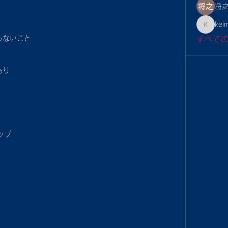
将之
kei
keimina
らないこと
すべて
あり
ップ