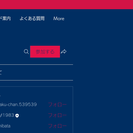
ド案内
よくある質問
More
参加する
て
ー
フォロー
aku-chan.539539
-chan.539539
フォロー
yf1983
983
フォロー
hibata
ta