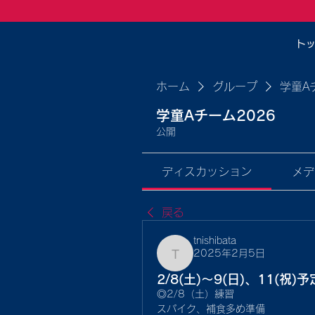
ト
ホーム
グループ
学童A
学童Aチーム2026
公開
ディスカッション
メデ
戻る
tnishibata
2025年2月5日
tnishibata
2/8(土)〜9(日)、11(祝)予
◎2/8（土）練習
スパイク、補食多め準備