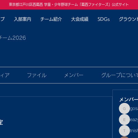
東京都江戸川区西葛西 学童・少年野球チーム「葛西ファイターズ」公式サイト
ップ
入部案内
チーム紹介
大会成績
SDGs
グラウン
チーム2026
ィア
ファイル
メンバー
グループについ
メンバ
gos
gosaku
eaz
定
eazyf1
tnis
tnishiba