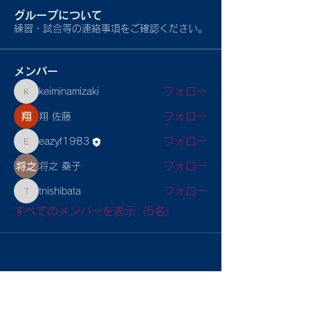
グループについて
練習・試合等の連絡事項をご確認ください。
メンバー
フォロー
keiminamizaki
keiminamizaki
フォロー
翔 佐藤
フォロー
eazyf1983
eazyf1983
フォロー
将之 桑子
フォロー
tnishibata
tnishibata
すべてのメンバーを表示（5名）