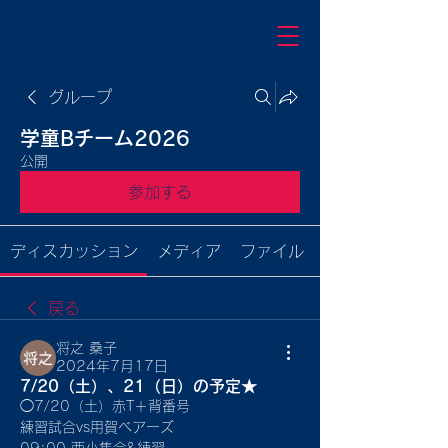
グループ
学童Bチーム2026
公開
参加する
ディスカッション
メディア
ファイル
戻る
将之 桑子
2024年7月17日
7/20（土）、21（日）の予定★
◯7/20（土）赤T＋背番号
練習試合vs用賀ベアーズ