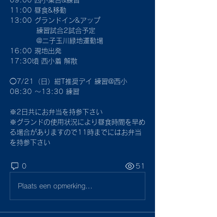
09:00 西小集合&練習
11:00 昼食&移動
13:00 グランドイン&アップ
           練習試合2試合予定
           @二子玉川緑地運動場
16:00 現地出発
17:30頃 西小着 解散
◯7/21（日）紺T推奨デイ 練習@西小
08:30 〜13:30 練習
※2日共にお弁当を持参下さい
※グランドの使用状況により昼食時間を早め
る場合がありますので11時までにはお弁当
を持参下さい
0
51
Plaats een opmerking...