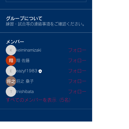
グループについて
練習・試合等の連絡事項をご確認ください。
メンバー
フォロー
keiminamizaki
keiminamizaki
フォロー
翔 佐藤
フォロー
eazyf1983
eazyf1983
フォロー
将之 桑子
フォロー
tnishibata
tnishibata
すべてのメンバーを表示（5名）