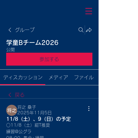
グループ
学童Bチーム2026
公開
参加する
ディスカッション
メディア
ファイル
戻る
将之 桑子
2025年11月5日
11/8（土）、9（日）の予定
○11/8（土）紺T推奨
練習@公グラ