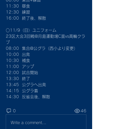
08:00  集合+練習
11:30  昼食
12:30  練習
16:00  終了後、解散
○11/9（日）ユニフォーム
23区大会3回戦@月島運動場C面vs高輪クラ
ブ
08:00  集合@公グラ（西小より変更）
10:00  出発
10:30  補食
11:00  アップ
12:00  試合開始
13:30  終了
13:45  公グラへ出発
14:15  公グラ着
14:30  反省会後、解散
0
46
Write a comment...