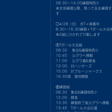
08:30〜14:00練習@西小
※全体練習以降、残って自主練習す
す
◯4/28（日） 赤T＋背番号
8:30〜16:30練習＋Tボール大
※2組に分かれて行動します
①Tボール大会組
08:30 　集合&練習@西小
10:45 　公グラへ移動
11:00 　公グラ着&昼食
12:00　対ハンターズ
15:00　対ブルーシャークス
16:30頃　現地解散
②練習組
08:30　集合&練習@西小　
12:00　昼食
13:30　練習終了後公グラへ移動
13:45　Tボール大会応援