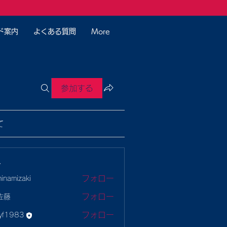
ド案内
よくある質問
More
参加する
て
ー
フォロー
minamizaki
mizaki
フォロー
佐藤
フォロー
yf1983
983