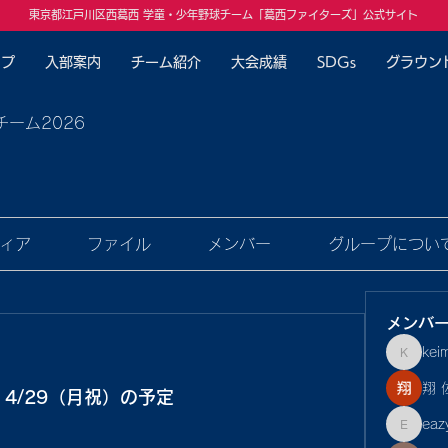
東京都江戸川区西葛西 学童・少年野球チーム「葛西ファイターズ」公式サイト
ップ
入部案内
チーム紹介
大会成績
SDGs
グラウン
チーム2026
ィア
ファイル
メンバー
グループについ
メンバ
kei
keimina
翔 
・4/29（月祝）の予定
eaz
eazyf1