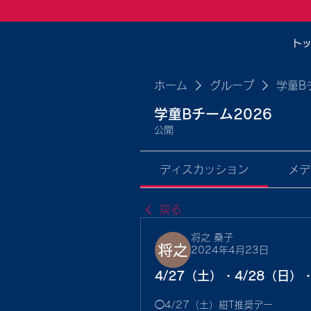
ト
ホーム
グループ
学童B
学童Bチーム2026
公開
ディスカッション
メデ
戻る
将之 桑子
2024年4月23日
4/27（土）・4/28（日）
◯4/27（土）紺T推奨デー