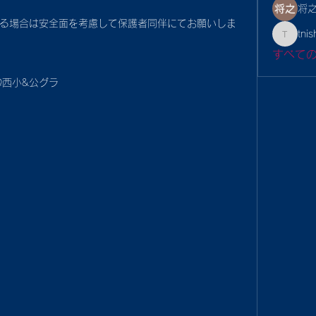
将之
る場合は安全面を考慮して保護者同伴にてお願いしま
tnis
tnishiba
すべて
会@西小&公グラ　