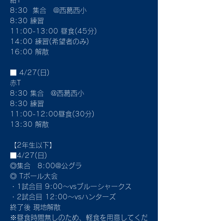
紺T
8:30  集合　@西葛西小
8:30 練習
11:00-13:00 昼食(45分)
14:00 練習(希望者のみ)
16:00 解散
■ 4/27(日)
赤T
8:30 集合　@西葛西小
8:30 練習
11:00-12:00昼食(30分)
13:30 解散
【2年生以下】
■4/27(日)
◎集合　8:00@公グラ
◎ Tボール大会
・1試合目 9:00〜vsブルーシャークス 
・2試合目 12:00〜vsハンターズ
終了後 現地解散
※昼食時間無しのため、軽食を用意してくだ