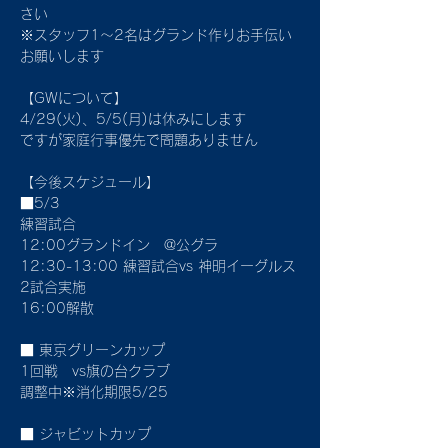
さい
※スタッフ1〜2名はグランド作りお手伝い
お願いします
【GWについて】
4/29(火)、5/5(月)は休みにします
ですが家庭行事優先で問題ありません
【今後スケジュール】
■5/3
練習試合
12:00グランドイン　@公グラ
12:30-13:00 練習試合vs 神明イーグルス
2試合実施
16:00解散
■ 東京グリーンカップ
1回戦　vs旗の台クラブ　
調整中※消化期限5/25
■ ジャビットカップ