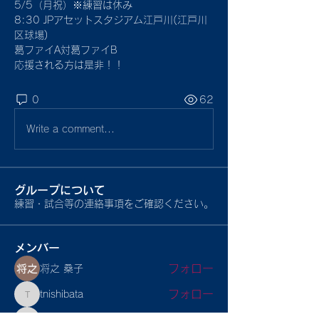
5/5（月祝）※練習は休み
8:30 JPアセットスタジアム江戸川(江戸川
区球場)
葛ファイA対葛ファイB
応援される方は是非！！
0
62
Write a comment...
グループについて
練習・試合等の連絡事項をご確認ください。
メンバー
フォロー
将之 桑子
フォロー
tnishibata
tnishibata