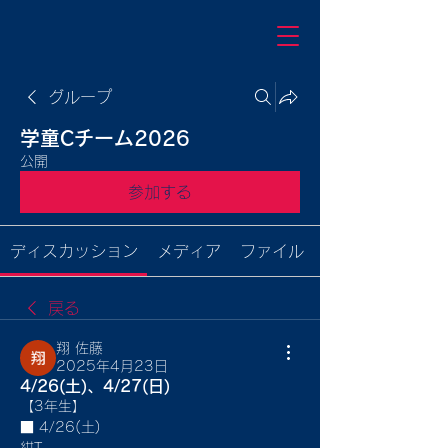
グループ
学童Cチーム2026
公開
参加する
ディスカッション
メディア
ファイル
戻る
翔 佐藤
2025年4月23日
4/26(土)、4/27(日)
【3年生】
■ 4/26(土)