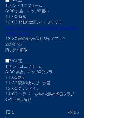
■7/4(土)
セカンドユニフォーム
8:30 集合、アップ@西小
11:00 昼食　
12:00 移動@金町ジャイアンツG
https://maps.app.goo.gl/CN9QkZwxBYS5
TgTg7?g_st=il
13:30練習試合vs金町ジャイアンツ
2試合予定
西小戻り解散
■7/5(日)
セカンドユニフォーム
8:00 集合、アップ@公グラ
11:00昼食
11:30移動@えんぴつ公園
13:00グランドイン
14:00 トラバース準々決勝vs塚田クラブ
公グラ戻り解散
0
65