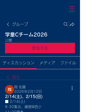
グループ
学童Cチーム2026
公開
参加する
ディスカッション
メディア
ファイル
戻る
翔 佐藤
2026年2月12日
2/14(土)、2/15(日)
■ 2/14(土)
8:30集合、練習@西小