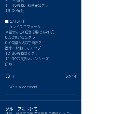
11:00昼食
11:45移動、練習@公グラ
16:00解散
■ 2/15(日)
セカンドユニフォーム
※昼食なし(軽食必要であれば)
8:30集合@公グラ
9:00開会式@宇喜田G
西小へ移動してアップ
10:30移動@公グラ
11:30西支部vsハンターズ
解散
0
44
Write a comment...
グループについて
練習・試合等の連絡事項をご確認ください。