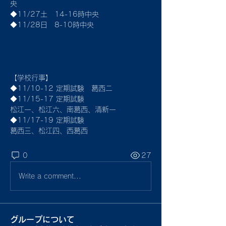
央
◆11/27土　14-16時中央
◆11/28日　8-10時中央
【学校行事】
◆11/10-12 定期試験　葛西ニ
◆11/15-17 定期試験　
松江一、松江六、南葛西、清新一
◆11/17-19 定期試験　
葛西三、松江四、西葛西
0
27
Write a comment...
グループについて