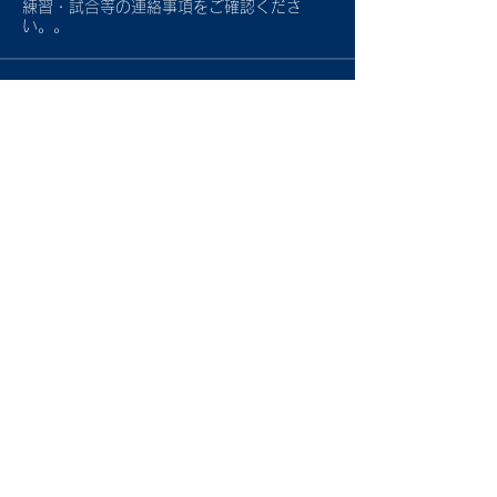
練習・試合等の連絡事項をご確認くださ
い。。
メンバー
すべてのメンバーを表示（5名）
Sitemap
トップ