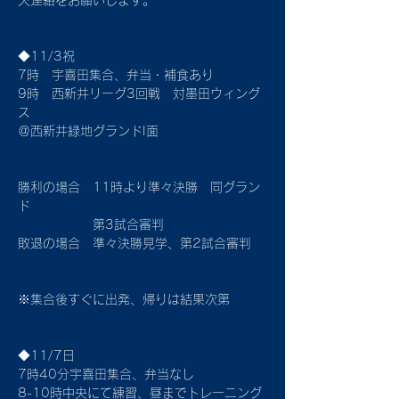
欠連絡をお願いします。
◆11/3祝
7時　宇喜田集合、弁当・補食あり
9時　西新井リーグ3回戦　対墨田ウィング
ス
＠西新井緑地グランドI面
勝利の場合　11時より準々決勝　同グラン
ド
　　　　　　第3試合審判
敗退の場合　準々決勝見学、第2試合審判
※集合後すぐに出発、帰りは結果次第
◆11/7日
7時40分宇喜田集合、弁当なし
8-10時中央にて練習、昼までトレーニング