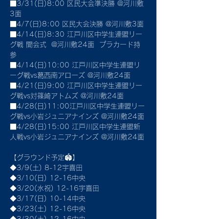
■3/31(日)8:00 区民大会準決勝 @河川敷
3面
■4/7(日)8:00 区民大会決勝 @河川敷3面
■4/14(日)8:30 江戸川区中学生連盟リー
グ戦 開会式  @河川敷24面  プラカード持
参
■4/14(日)10:00 江戸川区中学生連盟リ
ーグ戦vs葛西南アローズ @河川敷24面
■4/21(日)9:00 江戸川区中学生連盟リー
グ戦vs対篠崎アトムズ @河川敷24面
■4/28(日)11:00江戸川区中学生連盟リー
グ戦vs小岩ジュニアナインズ @河川敷24面
■4/28(日)15:00 江戸川区中学生連盟新
人戦vs小岩ジュニアナインズ @河川敷24面
【グラウンド予定🏟】
◆3/9(土) 8-12宇喜田
◆3/10(日) 12-16中央
◆3/20(水祝) 12-16宇喜田
◆3/17(日) 10-14中央
◆3/23(土) 12-16中央