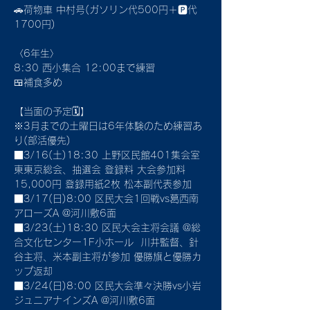
🚗荷物車 中村号(ガソリン代500円＋🅿代
1700円)
〈6年生〉
8:30 西小集合 12:00まで練習
🍱補食多め
【当面の予定🗓】 
※3月までの土曜日は6年体験のため練習あ
り(部活優先)
■3/16(土)18:30 上野区民館401集会室 
東東京総会、抽選会 登録料 大会参加料
15,000円 登録用紙2枚 松本副代表参加
■3/17(日)8:00 区民大会1回戦vs葛西南
アローズA @河川敷6面
■3/23(土)18:30 区民大会主将会議 @総
合文化センター1F小ホール  川井監督、針
谷主将、米本副主将が参加 優勝旗と優勝カ
ップ返却
■3/24(日)8:00 区民大会準々決勝vs小岩
ジュニアナインズA @河川敷6面