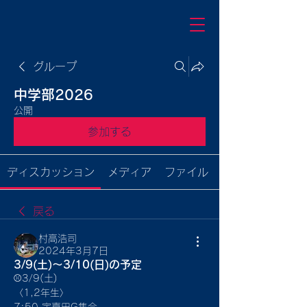
グループ
中学部2026
公開
参加する
ディスカッション
メディア
ファイル
戻る
村高浩司
2024年3月7日
3/9(土)〜3/10(日)の予定
⚾3/9(土)
〈1,2年生〉