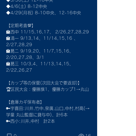
◆3/30(土) 12-16中央
◆4/6(土) 8-12中央
◆4/29(月祝) 8-10中央、12-16中央
【定期考査💯】
🏫西中 11/15,16,17、 2/26,27,28,29
🏫清一 9/13,14、11/14,15,16 、
2/27,28,29
🏫葛ニ 9/19,20、11/7,15,16、
2/20,27,28、3/1
🏫葛三 10/3,4、11/13,14,15、
2/22,26,27
【カップ等の保管(次回大会で要返却)】
🏆区民大会：優勝旗1、優勝カップ1→丸山
【倉庫カギ保有者】
🔑宇喜田:川井,竹中,泉廣,山口,中村,村高(→
学童 丸山監督に貸与中)、計6本
🔑西小:川井,中村　計2本
0
16