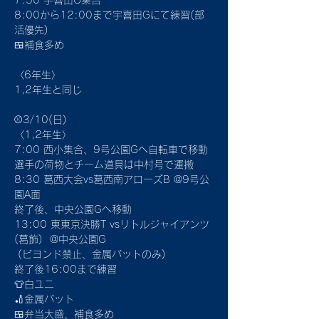
7:50 宇喜田G集合
8:00から12:00まで宇喜田Gにて練習(部
活優先)
🍱補食多め
〈6年生〉
1,2年生と同じ
⚾3/10(日)
〈1,2年生〉
7:00 西小集合、9号公園Gへ自転車で移動
選手の荷物とチーム道具は中村号で運搬
8:30 葛西大会vs葛西南アローズB @9号公
園A面
終了後、中央公園Gへ移動
13:00 東東京決勝T vsリトルジャイアンツ
(葛飾)  @中央公園G
 (ビヨンド禁止、金属バットのみ)
終了後16:00まで練習
👕白ユニ
🏏金属バット
🍱弁当大盛、補食多め