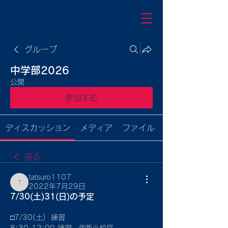
グループ
中学部2026
公開
参加する
ディスカッション
メディア
ファイル
戻る
tatsuro1107
2022年7月29日
tatsuro1107
7/30(土)31(日)の予定
□7/30(土)  練習