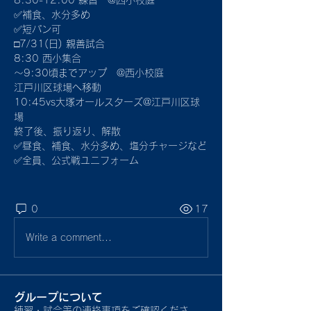
8:30-12:00 練習　@西小校庭
✅補食、水分多め
✅短パン可
□7/31(日) 親善試合
8:30 西小集合
〜9:30頃までアップ　@西小校庭
江戸川区球場へ移動
10:45vs大塚オールスターズ@江戸川区球
場
終了後、振り返り、解散
✅昼食、補食、水分多め、塩分チャージなど
✅全員、公式戦ユニフォーム
0
17
Write a comment...
グループについて
練習・試合等の連絡事項をご確認くださ