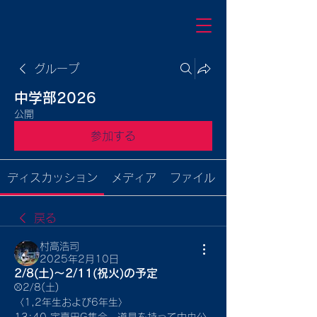
グループ
中学部2026
公開
参加する
ディスカッション
メディア
ファイル
戻る
村高浩司
2025年2月10日
2/8(土)〜2/11(祝火)の予定
⚾2/8(土)
〈1,2年生および6年生〉