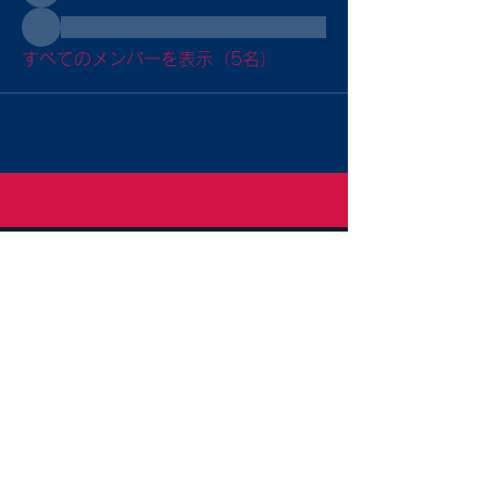
すべてのメンバーを表示（5名）
Sitemap
トップ
入部案内
チーム紹介
大会成績
SDGs
グラウンド案内
よくある質問