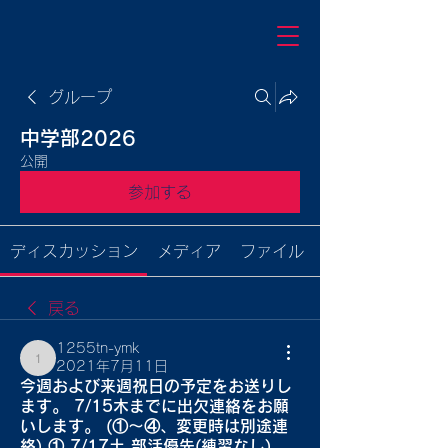
グループ
中学部2026
公開
参加する
ディスカッション
メディア
ファイル
戻る
1255tn-ymk
2021年7月11日
1255tn-ymk
今週および来週祝日の予定をお送りし
ます。 7/15木までに出欠連絡をお願
いします。 (①〜④、変更時は別途連
絡) ① 7/17土 部活優先(練習なし)