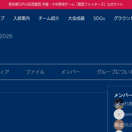
東京都江戸川区西葛西 学童・少年野球チーム「葛西ファイターズ」公式サイト
ップ
入部案内
チーム紹介
大会成績
SDGs
グラウン
2026
ィア
ファイル
メンバー
グループについ
メンバ
村
kei
keimina
将之