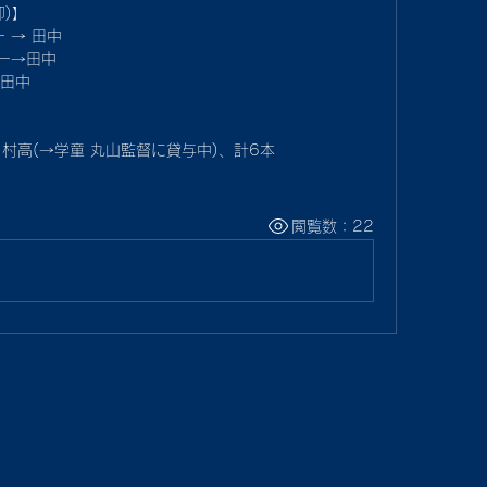
)】
 → 田中
ー→田中
→田中
村,村高(→学童 丸山監督に貸与中)、計6本
閲覧数：22