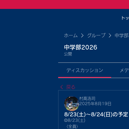
ト
ホーム
グループ
中学部
中学部2026
公開
ディスカッション
メデ
戻る
村高浩司
2025年8月19日
8/23(土)〜8/24(日)の予定
⚾8/23(土)
〈全員〉