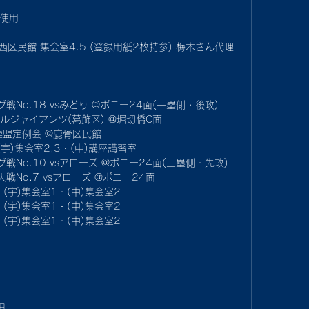
プ使用
葛西区民館 集会室4.5 (登録用紙2枚持参) 梅木さん代理
ーグ戦No.18 vsみどり @ポニー24面(一塁側・後攻)
リトルジャイアンツ(葛飾区) @堀切橋C面
生連盟定例会 @鹿骨区民館
 (宇)集会室2,3・(中)講座講習室
ーグ戦No.10 vsアローズ @ポニー24面(三塁側・先攻)
人戦No.7 vsアローズ @ポニー24面
選 (宇)集会室1・(中)集会室2
選 (宇)集会室1・(中)集会室2
選 (宇)集会室1・(中)集会室2
田