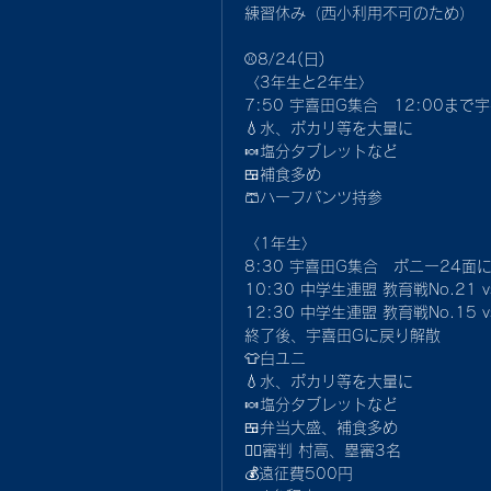
練習休み（西小利用不可のため）
⚾8/24(日)
〈3年生と2年生〉
7:50 宇喜田G集合　12:00まで
💧水、ポカリ等を大量に
🍬塩分タブレットなど
🍱補食多め
🩳ハーフパンツ持参
〈1年生〉
8:30 宇喜田G集合　ポニー24面に
10:30 中学生連盟 教育戦No.21
12:30 中学生連盟 教育戦No.15
終了後、宇喜田Gに戻り解散
👕白ユニ
💧水、ポカリ等を大量に
🍬塩分タブレットなど
🍱弁当大盛、補食多め
🙋‍♂️審判 村高、塁審3名
💰遠征費500円