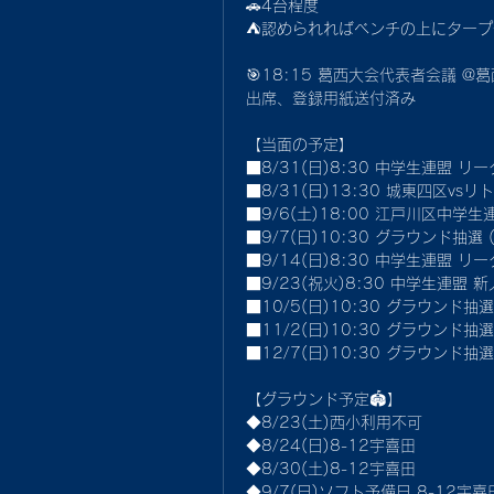
🚗4台程度
⛺️認められればベンチの上にター
🎯18:15 葛西大会代表者会議 @
出席、登録用紙送付済み
【当面の予定】
■8/31(日)8:30 中学生連盟 リ
■8/31(日)13:30 城東四区vs
■9/6(土)18:00 江戸川区中学
■9/7(日)10:30 グラウンド抽選
■9/14(日)8:30 中学生連盟 リ
■9/23(祝火)8:30 中学生連盟 新
■10/5(日)10:30 グラウンド抽
■11/2(日)10:30 グラウンド抽
■12/7(日)10:30 グラウンド抽
【グラウンド予定🏟】
◆8/23(土)西小利用不可
◆8/24(日)8-12宇喜田
◆8/30(土)8-12宇喜田
◆9/7(日)ソフト予備日 8-12宇喜