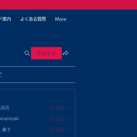
ド案内
よくある質問
More
参加する
て
ー
フォロー
高浩司
フォロー
minamizaki
mizaki
フォロー
 桑子