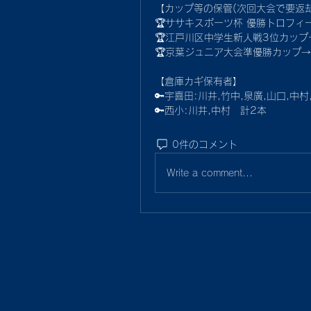
【カップ等の保管(次回大会で要返却
🏆ササキスポーツ杯 優勝トロフィー
🏆江戸川区中学生新人戦3位カップ
🏆京葉ジュニア大会準優勝カップ
【倉庫カギ保有者】
🔑宇喜田:川井,竹中,泉廣,山口,中
🔑西小:川井,中村　計2本
0件のコメント
Write a comment...