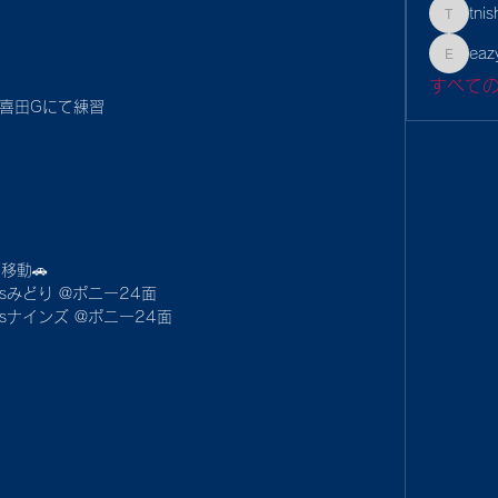
tnis
tnishiba
eaz
eazyf1
すべて
宇喜田Gにて練習
移動🚗
 vsみどり @ポニー24面
 vsナインズ @ポニー24面