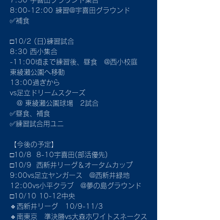
7:50 宇喜田グラウンド集合
8:00-12:00 練習@宇喜田グラウンド
✅補食
□10/2 (日)練習試合
8:30 西小集合
-11:00頃まで練習後、昼食　@西小校庭
東綾瀬公園へ移動
13:00過ぎから
vs足立ドリームスターズ
　@ 東綾瀬公園球場　2試合
✅昼食、補食
✅練習試合用ユニ
【今後の予定】
□10/8  8-10宇喜田(部活優先)
□10/9  西新井リーグ＆オータムカップ
9:00vs足立ヤンガース　@西新井緑地
12:00vs小平クラブ　@夢の島グラウンド
□10/10 10-12中央
🔹西新井リーグ　10/9-11/3 
🔹南東京　準決勝vs大森ホワイトスネークス