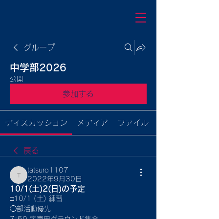
グループ
中学部2026
公開
参加する
ディスカッション
メディア
ファイル
戻る
tatsuro1107
2022年9月30日
tatsuro1107
10/1(土)2(日)の予定
□10/1 (土) 練習
◯部活動優先