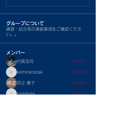
グループについて
練習・試合等の連絡事項をご確認くださ
い。。
メンバー
フォロー
村高浩司
フォロー
keiminamizaki
keiminamizaki
フォロー
将之 桑子
フォロー
tnishibata
tnishibata
フォロー
eazyf1983
eazyf1983
すべてのメンバーを表示（5名）