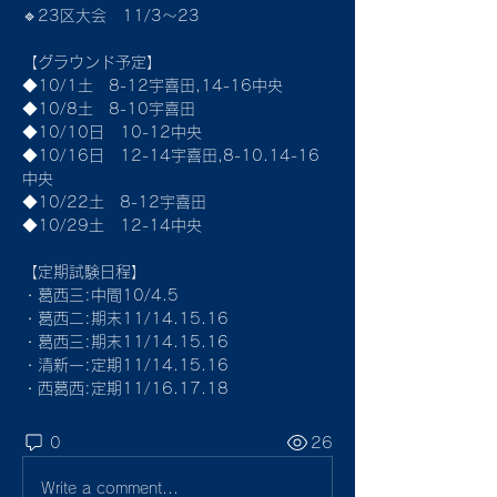
🔹23区大会　11/3〜23
【グラウンド予定】
◆10/1土　8-12宇喜田,14-16中央
◆10/8土　8-10宇喜田
◆10/10日　10-12中央
◆10/16日　12-14宇喜田,8-10.14-16
中央
◆10/22土　8-12宇喜田
◆10/29土　12-14中央
【定期試験日程】
・葛西三:中間10/4.5
・葛西ニ:期末11/14.15.16
・葛西三:期末11/14.15.16
・清新一:定期11/14.15.16
・西葛西:定期11/16.17.18
0
26
Write a comment...