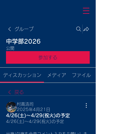
グループ
中学部2026
公開
参加する
ディスカッション
メディア
ファイル
戻る
村高浩司
2025年4月21日
4/26(土)〜4/29(祝火)の予定
4/26(土)〜4/29(祝火)の予定